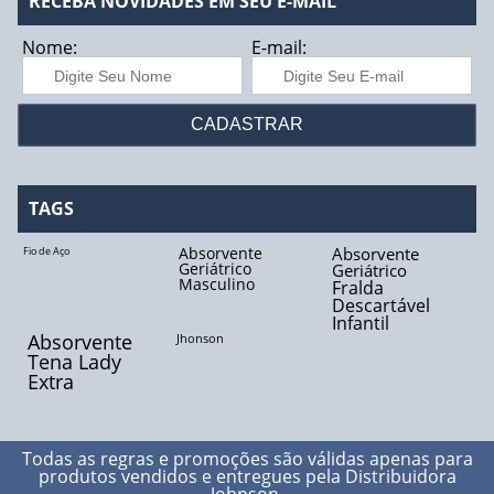
RECEBA NOVIDADES EM SEU E-MAIL
Nome:
E-mail:
TAGS
Absorvente
Absorvente
Fio de Aço
Geriátrico
Geriátrico
Masculino
Fralda
Descartável
Infantil
Absorvente
Jhonson
Tena Lady
Extra
Todas as regras e promoções são válidas apenas para
produtos vendidos e entregues pela
Distribuidora
Johnson
.