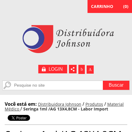
CARRINHO
(
0
)
LOGIN
b
A
Você está em:
/
/
Distribuidora Johnson
Produtos
Material
/
Médico
Seringa 1ml /AG 13X4,8CM - Labor Import