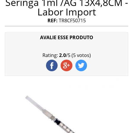
Seringa 1ml /AG 13X4,8CM -
Labor Import
REF:
TR8CF50715
AVALIE ESSE PRODUTO
Rating:
2.0
/
5
(
5
votos)