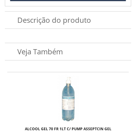
Descrição do produto
Veja Também
M C/24 BIOLINE - TODOS OS TAMANHOS
ALCOOL GEL 70 FR 1LT C/ PUMP ASSEPTCIN GEL