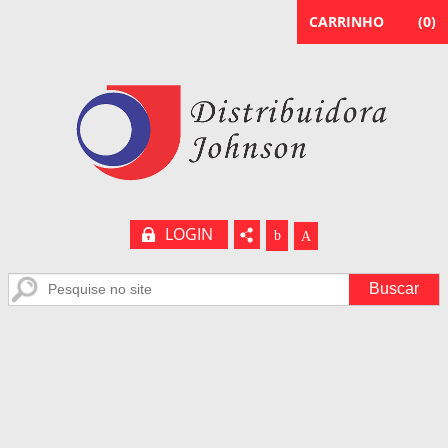
CARRINHO
(
0
)
LOGIN
b
A