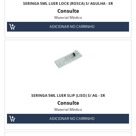
SERINGA 5ML LUER LOCK (ROSCA) S/ AGULHA - SR
Consulte
Seringa 5 ml s/ Agulha
Material Médico
Seringa 60ml s/ Agulha
ADICIONAR NO CARRINHO
Seringa com Agulha
Toalha Umedecida
Lenço Umedecido Balde Baby Roger
Lenço Umedecido Refil Baby Roger
Toalha Umedecida Biofral
SERINGA 5ML LUER SLIP (LISO) S/ AG - SR
Toalha Umedecida c/40 uni Biofral
Consulte
Material Médico
Toalha Umedecidas Baby Roger
ADICIONAR NO CARRINHO
Toalha Umedecidas Medfresh