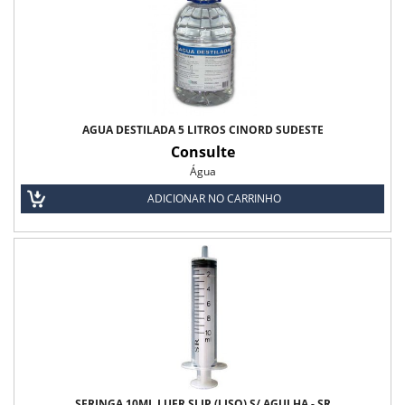
Fio Catgut Simples
Fio Acido Poliglicólico
Fio Biocryl II
Fio Catgut Cromado
ÁGUA DESTILADA 5 LITROS CINORD SUDESTE
Consulte
Fio de Aço
Água
ADICIONAR NO CARRINHO
Fio de Algodão
Fio de Linho
Fio de Nylon
Fio de Poliéster
Fio de Seda
SERINGA 10ML LUER SLIP (LISO) S/ AGULHA - SR