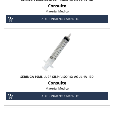
Fio Polidioxanona
Consulte
Material Médico
Fio Poliglactina - 910
ADICIONAR NO CARRINHO
Fio Poliglecaprone - 25
Kit Cesárea com Catgut
Fralda Descartável Infantil
Fralda Descartavel Infantil Pom Pom
Fralda Geriátrica
Fralda Geriátrica Confort Biofral
SERINGA 10ML LUER SILP (LISO ) S/ AGULHA - BD
Consulte
Fralda Geriátrica Descartável Protfral
Material Médico
Fralda Geriátrica Noite e Dia Biofral
ADICIONAR NO CARRINHO
Fralda Geriátrica Noturna Bigfral