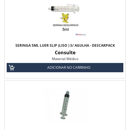
Fralda Geriátrica Plus Biofral
Fralda Geriátrica Tena Confort - Biofral
Fralda Geriátrica Tena Pants Biofral
Fralda Geriátrica Tena Slip Biofral
SERINGA 5ML LUER SLIP (LISO ) S/ AGULHA - DESCARPACK
Consulte
Lençol Descartável
Material Médico
Lençol Descartável Mult - Uso Biofral
ADICIONAR NO CARRINHO
Material Médico
Seringa 10 ml s/ agulha
Seringa 1ml s/ Agulha
Seringa 20 ml s/ Agulha
Seringa 3 ml s/ Agulha