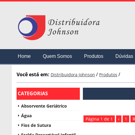
Home
Quem Somos
Produtos
Dúvidas
Você está em:
/
/
Distribuidora Johnson
Produtos
CATEGORIAS
Absorvente Geriátrico
Água
Página 1 de 1
‹
1
R
Fios de Sutura
Fralda Descartável Infantil