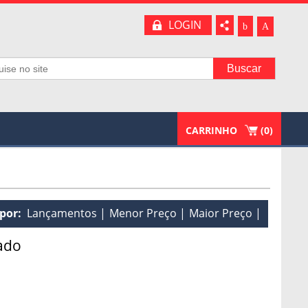
LOGIN
b
A
CARRINHO
(
0
)
por:
Lançamentos
Menor Preço
Maior Preço
ado