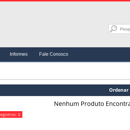
Informes
Fale Conosco
Ordenar 
Nenhum Produto Encontr
egistros: 0