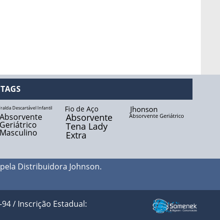
TAGS
Fio de Aço
Jhonson
ralda Descartável Infantil
Absorvente
Absorvente
Absorvente Geriátrico
Geriátrico
Tena Lady
Masculino
Extra
 pela
Distribuidora Johnson
.
 / Inscrição Estadual: