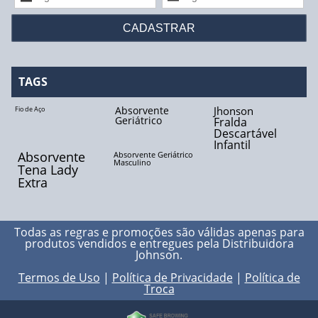
Fio Biocryl II
Fio Catgut Cromado
Fio de Aço
TAGS
Fio de Algodão
Absorvente
Jhonson
Fio de Aço
Geriátrico
Fralda
Descartável
Fio de Linho
Infantil
Absorvente
Absorvente Geriátrico
Masculino
Fio de Nylon
Tena Lady
Extra
Fio de Poliéster
Fio de Seda
Todas as regras e promoções são válidas apenas para
produtos vendidos e entregues pela
Distribuidora
Johnson
.
Fio Polidioxanona
Termos de Uso
|
Política de Privacidade
|
Política de
Troca
Fio Poliglactina - 910