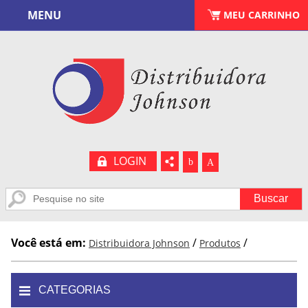
MENU
CARRINHO
MEU CARRINHO
(
0
)
LOGIN
b
A
Você está em:
/
/
Distribuidora Johnson
Produtos
CATEGORIAS