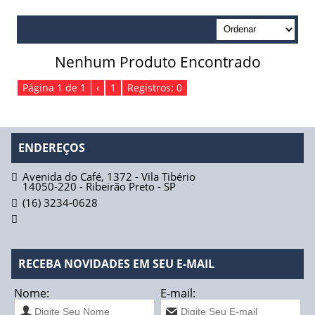
Absorvente Geriátrico
Absorvente Geriátrico Masculino
Nenhum Produto Encontrado
Absorvente Geriátrico Maxi Geriatric Biofral
Página 1 de 1
‹
1
Registros: 0
Absorvente Geriátrico Tena Lady Normal
Absorvente Tena Lady Extra Biofral
ENDEREÇOS
Absorvente Tena Lady Super Biofral
Avenida do Café, 1372 - Vila Tibério
14050-220
-
Ribeirão Preto
-
SP
Água
(16) 3234-0628
Fios de Sutura
Fio Catgut Simples
RECEBA NOVIDADES EM SEU E-MAIL
Fio Acido Poliglicólico
Nome:
E-mail: