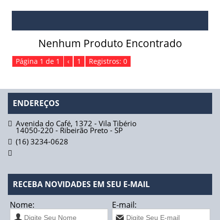
Absorvente Geriátrico
Absorvente Geriátrico Masculino
Nenhum Produto Encontrado
Absorvente Geriátrico Maxi Geriatric Biofral
Página 1 de 1
‹
1
Registros: 0
Absorvente Geriátrico Tena Lady Normal
Absorvente Tena Lady Extra Biofral
ENDEREÇOS
Absorvente Tena Lady Super Biofral
Avenida do Café, 1372 - Vila Tibério
14050-220
-
Ribeirão Preto
-
SP
Água
(16) 3234-0628
Fios de Sutura
Fio Catgut Simples
RECEBA NOVIDADES EM SEU E-MAIL
Fio Acido Poliglicólico
Nome:
E-mail: