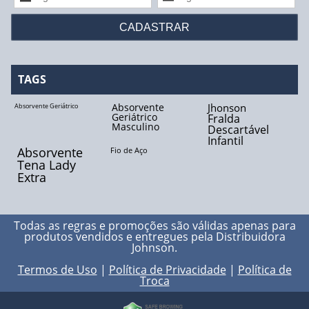
Fio Biocryl II
Fio Catgut Cromado
Fio de Aço
TAGS
Fio de Algodão
Absorvente
Jhonson
Absorvente Geriátrico
Geriátrico
Fralda
Masculino
Descartável
Fio de Linho
Infantil
Absorvente
Fio de Aço
Fio de Nylon
Tena Lady
Extra
Fio de Poliéster
Fio de Seda
Todas as regras e promoções são válidas apenas para
produtos vendidos e entregues pela
Distribuidora
Johnson
.
Fio Polidioxanona
Termos de Uso
|
Política de Privacidade
|
Política de
Troca
Fio Poliglactina - 910